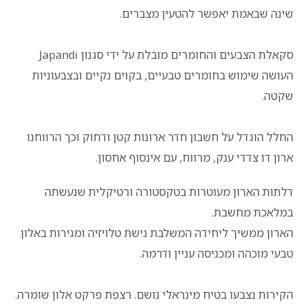
שינה שבאמת יאפשר להטעין מצברים.
סקאלת הצבעים והחומרים מובלת על ידי סגנון Japandi
העושה שימוש בחומרים טבעיים, בקוים נקיים ובצבעוניות
שקטה.
החלל הוגדל על חשבון חדר ארונות קטן ודחוק וכך הרווחנו
ארון דו צדדי ענק, מרווח, עם אינסוף אחסון.
דלתות הארון מעוטרות בטקסטורה ורטיקלית שנעשתה
במלאכת מחשבת.
הארון ממשיך ליחידה המשלבת נישת טלויזיה ומגירות באלון
טבעי מוכהה ומכניסה עניין ודרמה.
הקירות נצבעו בטיח מינראלי נושם. רצפת פרקט אלון שומרה.