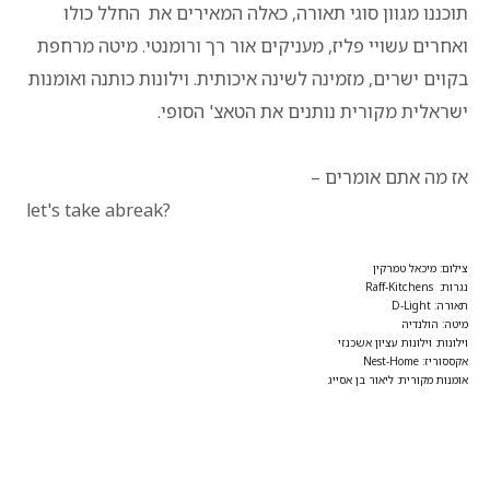
תוכננו מגוון סוגי תאורה, כאלה המאירים את החלל כולו
ואחרים עשויי פליז, מעניקים אור רך ורומנטי. מיטה מרחפת
בקוים ישרים, מזמינה לשינה איכותית. וילונות כותנה ואומנות
ישראלית מקורית נותנים את הטאצ' הסופי.
אז מה אתם אומרים –
let's take abreak?
צילום: מיכאל טמרקין
נגרות: Raff-Kitchens
תאורה: D-Light
מיטה: הולנדיה
וילונות: וילונות עציון אשכנזי
אקססוריז: Nest-Home
אומנות מקורית: ליאור בן אסייג